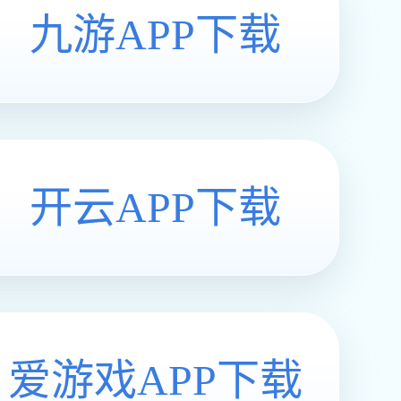
九游APP下载
开云APP下载
爱游戏APP下载