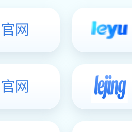
 官网
 官网